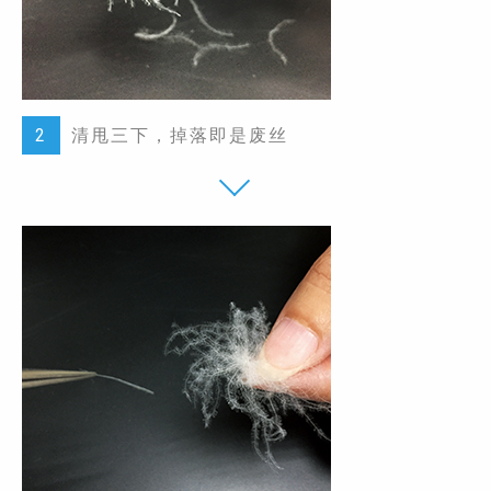
2
清甩三下，掉落即是废丝