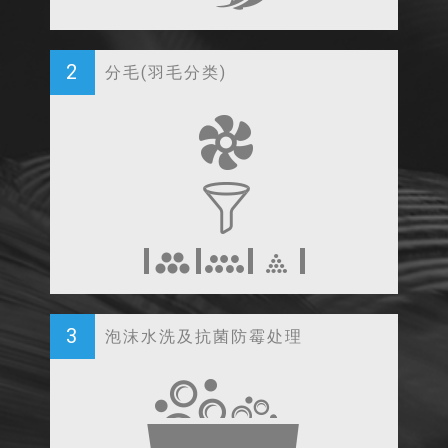
2
分毛(羽毛分类)
3
泡沫水洗及抗菌防霉处理