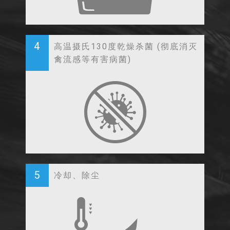
4
高温摄氏130度乾燥杀菌 (彻底消灭
禽流感等有害病菌)
5
冷却、除尘