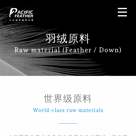
羽绒原料
Raw material (Feather / Down)
世界级原料
World-class raw materials