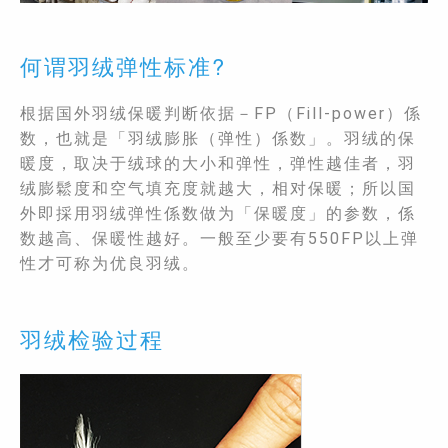
何谓羽绒弹性标准?
根据国外羽绒保暖判断依据－FP（Fill-power）係
数，也就是「羽绒膨胀（弹性）係数」。羽绒的保
暖度，取决于绒球的大小和弹性，弹性越佳者，羽
绒膨鬆度和空气填充度就越大，相对保暖；所以国
外即採用羽绒弹性係数做为「保暖度」的参数，係
数越高、保暖性越好。一般至少要有550FP以上弹
性才可称为优良羽绒。
羽绒检验过程