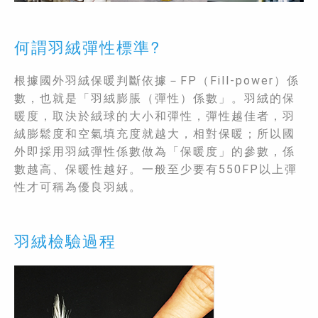
何謂羽絨彈性標準?
根據國外羽絨保暖判斷依據－FP（Fill-power）係
數，也就是「羽絨膨脹（彈性）係數」。羽絨的保
暖度，取決於絨球的大小和彈性，彈性越佳者，羽
絨膨鬆度和空氣填充度就越大，相對保暖；所以國
外即採用羽絨彈性係數做為「保暖度」的參數，係
數越高、保暖性越好。一般至少要有550FP以上彈
性才可稱為優良羽絨。
羽絨檢驗過程