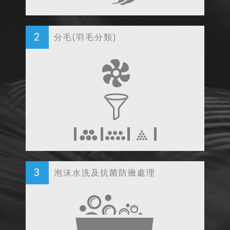
2
分毛(羽毛分類)
3
泡沫水洗及抗菌防黴處理