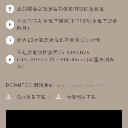
產品曬過之後更容易恢復羽絨的蓬鬆度。
5
不含PFOA(全氟辛酸銨)和PFOS(全氟辛烷硝
6
酸鹽)。
經過20次家庭水洗也不會降低功能性。
7
不包含危險性參照EU directive
64/578/EEC 和 1999/45/EC(歐盟檢測表
8
準)
DOWNTEK 網站連結
http://down-tek.com/
防水報告下載
無毒報告下載