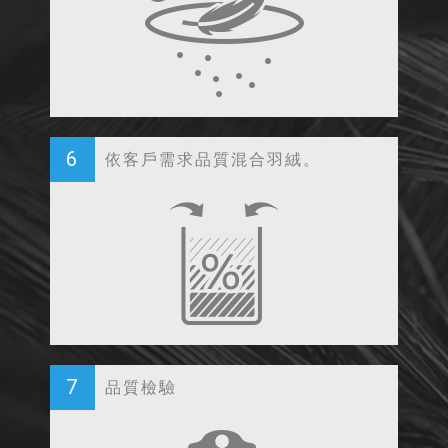
6
依客戶需求品質混合羽絨。
7
品質檢驗