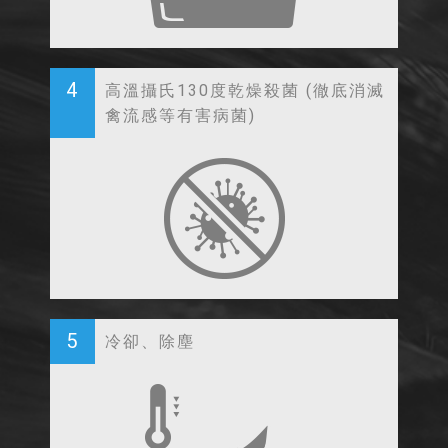
4
高溫攝氏130度乾燥殺菌 (徹底消滅
禽流感等有害病菌)
5
冷卻、除塵