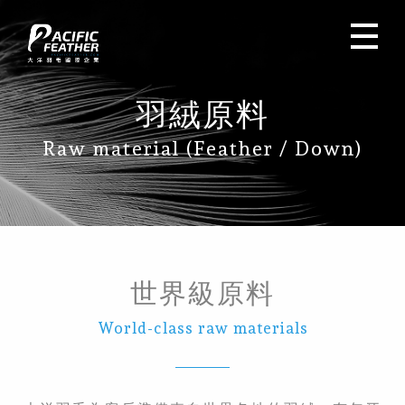
羽絨原料
Raw material (Feather / Down)
世界級原料
World-class raw materials