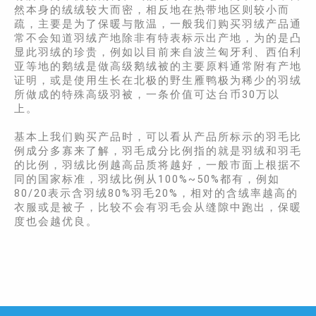
然本身的绒绒较大而密，相反地在热带地区则较小而
疏，主要是为了保暖与散温，一般我们购买羽绒产品通
常不会知道羽绒产地除非有特表标示出产地，为的是凸
显此羽绒的珍贵，例如以目前来自波兰匈牙利、西伯利
亚等地的鹅绒是做高级鹅绒被的主要原料通常附有产地
证明，或是使用生长在北极的野生雁鸭极为稀少的羽绒
所做成的特殊高级羽被，一条价值可达台币30万以
上。
基本上我们购买产品时，可以看从产品所标示的羽毛比
例成分多寡来了解，羽毛成分比例指的就是羽绒和羽毛
的比例，羽绒比例越高品质将越好，一般市面上根据不
同的国家标准，羽绒比例从100%~50%都有，例如
80/20表示含羽绒80%羽毛20%，相对的含绒率越高的
衣服或是被子，比较不会有羽毛会从缝隙中跑出，保暖
度也会越优良。