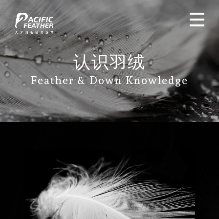
认识羽绒
Feather & Down Knowledge