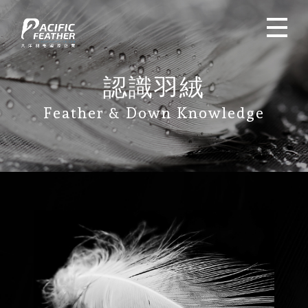
認識羽絨
Feather & Down Knowledge