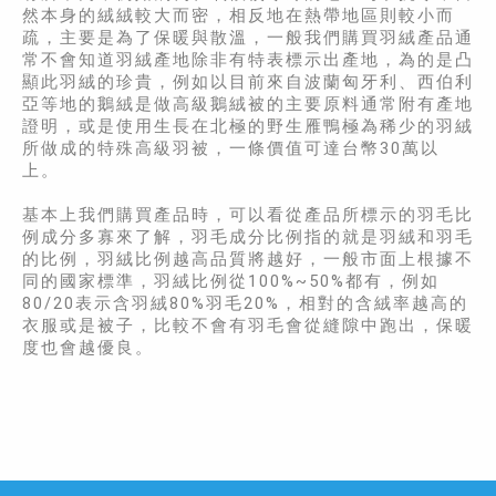
然本身的絨絨較大而密，相反地在熱帶地區則較小而
疏，主要是為了保暖與散溫，一般我們購買羽絨產品通
常不會知道羽絨產地除非有特表標示出產地，為的是凸
顯此羽絨的珍貴，例如以目前來自波蘭匈牙利、西伯利
亞等地的鵝絨是做高級鵝絨被的主要原料通常附有產地
證明，或是使用生長在北極的野生雁鴨極為稀少的羽絨
所做成的特殊高級羽被，一條價值可達台幣30萬以
上。
基本上我們購買產品時，可以看從產品所標示的羽毛比
例成分多寡來了解，羽毛成分比例指的就是羽絨和羽毛
的比例，羽絨比例越高品質將越好，一般市面上根據不
同的國家標準，羽絨比例從100%~50%都有，例如
80/20表示含羽絨80%羽毛20%，相對的含絨率越高的
衣服或是被子，比較不會有羽毛會從縫隙中跑出，保暖
度也會越優良。