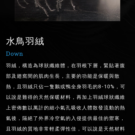
水鳥羽絨
Down
羽絨，構造為球狀纖維體，在羽根下層，緊貼著腹
部及翅窩間的肌肉生長，主要的功能是保暖與散
熱，且羽絨只佔一隻鵝或鴨全身羽毛的8-10%，可
以說是難得的天然保暖材料，再加上羽絨球狀纖維
上密佈數以萬計的細小氣孔吸收人體散發流動的熱
氣後，隔絕了外界冷空氣的入侵提供最佳的禦寒，
且羽絨的質地非常輕柔彈性佳，可以說是天然材料