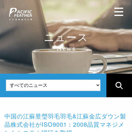
ニュース
News
中国の江蘇昱瑩羽毛羽毛&江蘇金広ダウン製
P
品株式会社がISO9001：2008品質マネジメ
c