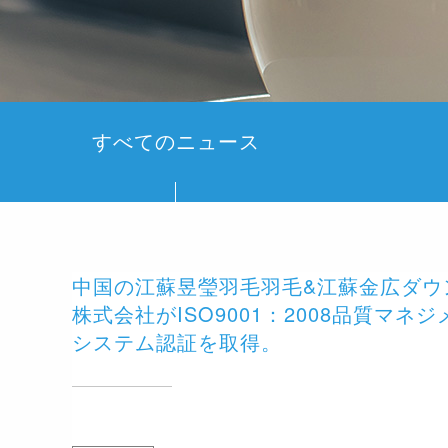
すべてのニュース
中国の江蘇昱瑩羽毛羽毛&江蘇金広ダウ
株式会社がISO9001：2008品質マネ
システム認証を取得。