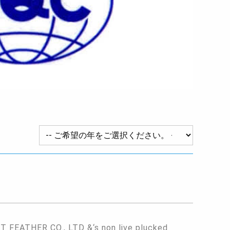
FEATHER CO., LTD &‘s non live plucked