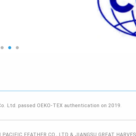
Co. Ltd. passed OEKO-TEX authentication on 2019.
PACIFIC FEATHER CO., LTD & JIANGSU GREAT HARVEST 