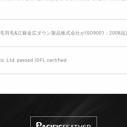
毛羽毛&江蘇金広ダウン製品株式会社がISO9001：200
Co. Ltd. passed IDFL certified