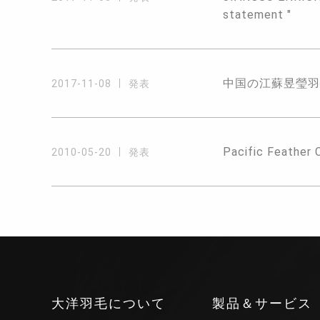
statement "
中国の江蘇昱瑩羽
2017-11-08
発表
Pacific Feather 
2010-05-20
発表
大洋羽毛について
製品＆サービス