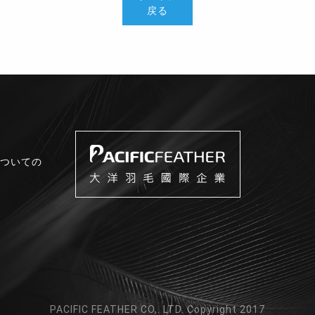
戻る
ついての
PACIFIC FEATHER CO,. LTD. Copyright 2017