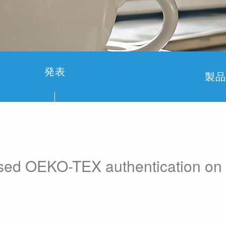
発表
製品
assed OEKO-TEX authentication on