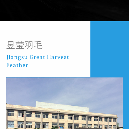
昱莹羽毛
Jiangsu Great Harvest
Feather