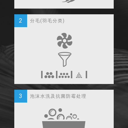
2
分毛(羽毛分类)
3
泡沫水洗及抗菌防霉处理