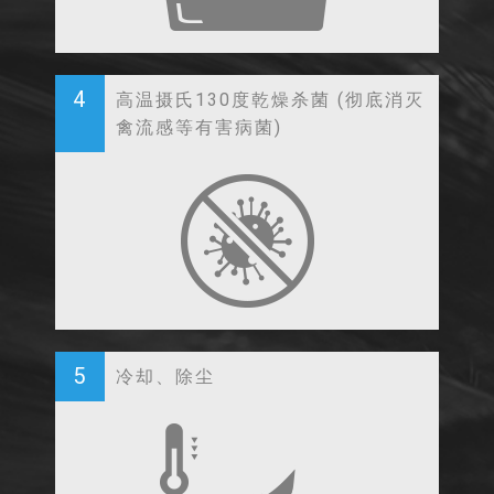
4
高温摄氏130度乾燥杀菌 (彻底消灭
禽流感等有害病菌)
5
冷却、除尘