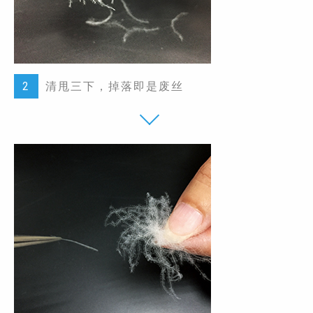
2
清甩三下，掉落即是废丝