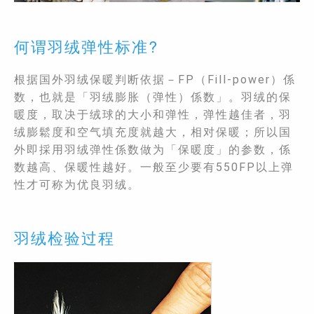
何谓羽绒弹性标准?
根据国外羽绒保暖判断依据－FP（Fill-power）係
数，也就是「羽绒膨胀（弹性）係数」。羽绒的保
暖度，取决于绒球的大小和弹性，弹性越佳者，羽
绒膨鬆度和空气填充度就越大，相对保暖；所以国
外即採用羽绒弹性係数做为「保暖度」的参数，係
数越高、保暖性越好。一般至少要有550FP以上弹
性才可称为优良羽绒。
羽绒检验过程