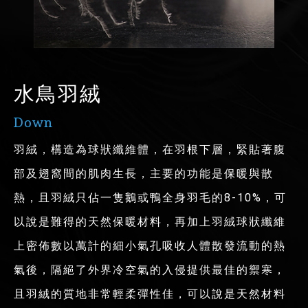
水鳥羽絨
Down
羽絨，構造為球狀纖維體，在羽根下層，緊貼著腹
部及翅窩間的肌肉生長，主要的功能是保暖與散
熱，且羽絨只佔一隻鵝或鴨全身羽毛的8-10%，可
以說是難得的天然保暖材料，再加上羽絨球狀纖維
上密佈數以萬計的細小氣孔吸收人體散發流動的熱
氣後，隔絕了外界冷空氣的入侵提供最佳的禦寒，
且羽絨的質地非常輕柔彈性佳，可以說是天然材料