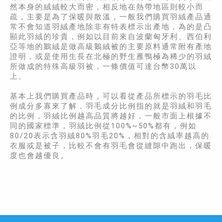
然本身的絨絨較大而密，相反地在熱帶地區則較小而
疏，主要是為了保暖與散溫，一般我們購買羽絨產品通
常不會知道羽絨產地除非有特表標示出產地，為的是凸
顯此羽絨的珍貴，例如以目前來自波蘭匈牙利、西伯利
亞等地的鵝絨是做高級鵝絨被的主要原料通常附有產地
證明，或是使用生長在北極的野生雁鴨極為稀少的羽絨
所做成的特殊高級羽被，一條價值可達台幣30萬以
上。
基本上我們購買產品時，可以看從產品所標示的羽毛比
例成分多寡來了解，羽毛成分比例指的就是羽絨和羽毛
的比例，羽絨比例越高品質將越好，一般市面上根據不
同的國家標準，羽絨比例從100%~50%都有，例如
80/20表示含羽絨80%羽毛20%，相對的含絨率越高的
衣服或是被子，比較不會有羽毛會從縫隙中跑出，保暖
度也會越優良。