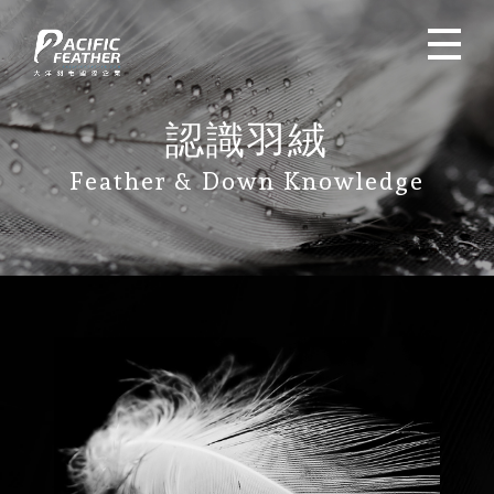
認識羽絨
Feather & Down Knowledge