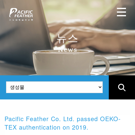
뉴스
News
Pacific Feather Co. Ltd. passed OEKO-
위
TEX authentication on 2019.
I