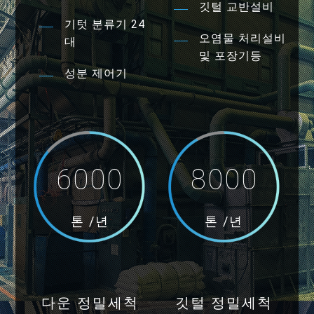
깃털 교반설비
기텃 분류기 24
오염물 처리설비
대
및 포장기등
성분 제어기
6000
8000
톤 /년
톤 /년
다운 정밀세척
깃털 정밀세척