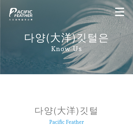
다양(大洋)깃털은
Know Us
다양(大洋)깃털
Pacific Feather