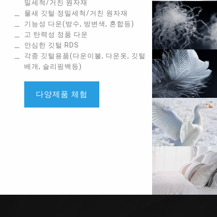
밀세척/거친 원자재
물새 깃털‧정밀세척/거친 원자재
기능성 다운(방수, 방변색, 혼합등)
고 탄력성 정품 다운
안심한 깃털 RDS
각종 깃털용품(다운이불, 다운옷, 깃털
베개, 슬리핑백등)
다양제품 체험