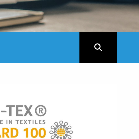
위잉(昱
ISO900
more...