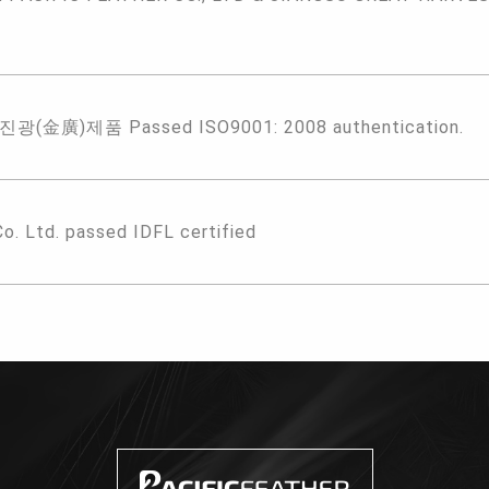
(金廣)제품 Passed ISO9001: 2008 authentication.
Co. Ltd. passed IDFL certified