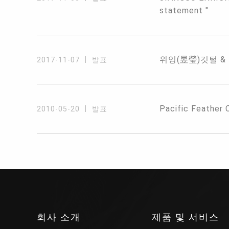
statement "
위잉(昱瑩)깃털 & 진광
2017-11-07
발표
Pacific Feather 
2010-05-20
발표
회사 소개
제품 및 서비스