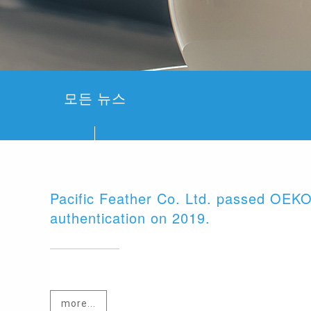
모든 뉴스
Pacific Feather Co. Ltd. passed OEK
authentication on 2019.
more...