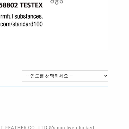
FEATHER CO., LTD &‘s non live plucked